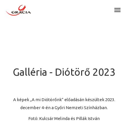
OVISOK ÉS KISISKOLÁSOK
Togg
(GYŐR)
navig
FŐOLDAL
MŰVÉSZETI ISKOLA
BEMUTATKOZÁS
RENDEZVÉNYEK, ESEMÉNYEK
HIVATALOS OKIRATOK
BLOG
Galléria - Diótörő 2023
SZPONZORÁLÁS
SIKEREK
ALAPÍTVÁNY
GALÉRIA
A képek „A mi Diótörőnk” előadásán készültek 2023.
GYAKRAN ISMÉTELT KÉRDÉSEK
DIÓTÖRŐ 2023
KAPCSOLAT
december 4-én a Győri Nemzeti Színházban.
DIÓTÖRŐ 2024
Fotó: Kulcsár Melinda és Pillák István
DIÓTÖRŐ 2025