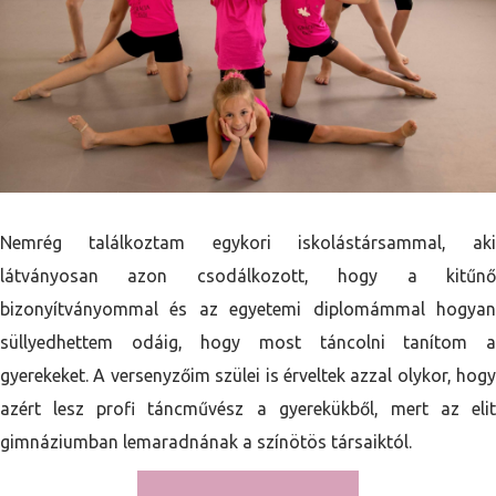
Nemrég találkoztam egykori iskolástársammal, aki
látványosan azon csodálkozott, hogy a kitűnő
bizonyítványommal és az egyetemi diplomámmal hogyan
süllyedhettem odáig, hogy most táncolni tanítom a
gyerekeket. A versenyzőim szülei is érveltek azzal olykor, hogy
azért lesz profi táncművész a gyerekükből, mert az elit
gimnáziumban lemaradnának a színötös társaiktól.