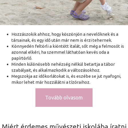
Hozzászokik ahhoz, hogy köszönjön a nevelőknek és a
társainak, és egy idő után már nem is érzi tehernek.
Könnyedén feltörli a kiöntött italát, sőt még a felmosót is
azonnal elkéri, ha szemmel láthatóan kevés oda a
papírtörlő.
Minden különösebb nehézség nélkül betartja a tábor
szabályait, és alkalmazkodik a változásokhoz.
Megszokja az időkorlátokat is, és eszébe se jut nyafogni,
mikor lehet már hozzálátni a tízóraihoz.
Tovább olvasom
Miért érdemes művészeti iskolába íratni