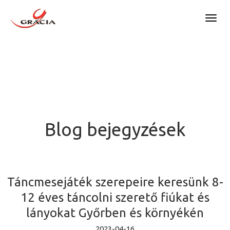
OVISOK ÉS KISISKOLÁSOK
Togg
(GYŐR)
navig
FŐOLDAL
MŰVÉSZETI ISKOLA
BEMUTATKOZÁS
RENDEZVÉNYEK, ESEMÉNYEK
HIVATALOS OKIRATOK
BLOG
Blog bejegyzések
SZPONZORÁLÁS
SIKEREK
ALAPÍTVÁNY
GALÉRIA
Táncmesejáték szerepeire keresünk 8-
GYAKRAN ISMÉTELT KÉRDÉSEK
DIÓTÖRŐ 2023
KAPCSOLAT
12 éves táncolni szerető fiúkat és
DIÓTÖRŐ 2024
lányokat Győrben és környékén
DIÓTÖRŐ 2025
2023-04-16