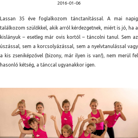
2016-01-06
Lassan 35 éve foglalkozom tánctanítással. A mai napig
találkozom szülőkkel, akik arról kérdezgetnek, miért is jó, ha a
kislányuk – esetleg már ovis kortól – táncolni tanul. Sem az
úszással, sem a korcsolyázással, sem a nyelvtanulással vagy
a kis zseniképzővel (bizony, már ilyen is van!), nem merül fel
hasonló kétség, a tánccal ugyanakkor igen.