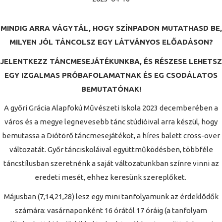
MINDIG ARRA VÁGYTÁL, HOGY SZÍNPADON MUTATHASD BE,
MILYEN JÓL TÁNCOLSZ EGY LÁTVÁNYOS ELŐADÁSON?
JELENTKEZZ TÁNCMESEJÁTÉKUNKBA, ÉS RÉSZESE LEHETSZ
EGY IZGALMAS PRÓBAFOLAMATNAK ÉS EG CSODÁLATOS
BEMUTATÓNAK!
A győri Grácia Alapfokú Művészeti Iskola 2023 decemberében a
város és a megye legnevesebb tánc stúdióival arra készül, hogy
bemutassa a Diótörő táncmesejátékot, a híres balett cross-over
változatát. Győr tánciskoláival együttműködésben, többféle
táncstílusban szeretnénk a saját változatunkban színre vinni az
eredeti mesét, ehhez keresünk szereplőket.
Májusban (7,14,21,28) lesz egy mini tanfolyamunk az érdeklődők
számára: vasárnaponként 16 órától 17 óráig (a tanfolyam