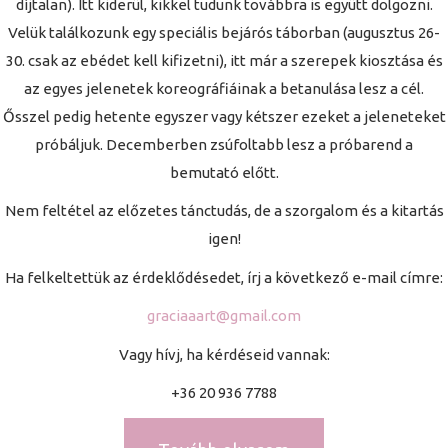
díjtalan). Itt kiderül, kikkel tudunk továbbra is együtt dolgozni.
Velük találkozunk egy speciális bejárós táborban (augusztus 26-
30. csak az ebédet kell kifizetni), itt már a szerepek kiosztása és
az egyes jelenetek koreográfiáinak a betanulása lesz a cél.
Ősszel pedig hetente egyszer vagy kétszer ezeket a jeleneteket
próbáljuk. Decemberben zsúfoltabb lesz a próbarend a
bemutató előtt.
Nem feltétel az előzetes tánctudás, de a szorgalom és a kitartás
igen!
Ha felkeltettük az érdeklődésedet, írj a következő e-mail címre:
graciaaart@gmail.com
Vagy hívj, ha kérdéseid vannak:
+36 20 936 7788