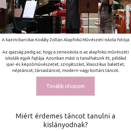
A kazincbarcikai Kodály Zoltán Alapfokú Művészeti Iskola fotója
Az igazság pedig az, hogy a zeneiskola is az alapfokú művészeti
iskolák egyik fajtája. Azonban mást is tanulhatunk itt, például
ipar-és képzőművészetet, színjátszást, klasszikus balettet,
néptáncot, társastáncot, modern-vagy kortárs táncot.
Tovább olvasom
Miért érdemes táncot tanulni a
kislányodnak?