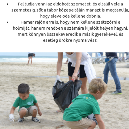
Fel tudja venni az eldobott szemetet, és eltalál vele a
szemetesig, sőt a tábor közepe táján már azt is megtanulja,
hogy eleve oda kellene dobnia.
Hamar rájön arra is, hogy nem kellene szétszórni a
holmiját, hanem rendben a számára kijelölt helyen hagyni,
mert könnyen összekeveredik a másik gyerekével, és
esetleg örökre nyoma vész.