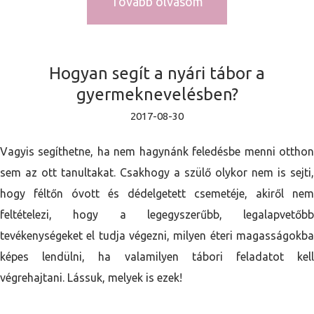
Tovább olvasom
Hogyan segít a nyári tábor a
gyermeknevelésben?
2017-08-30
Vagyis segíthetne, ha nem hagynánk feledésbe menni otthon
sem az ott tanultakat. Csakhogy a szülő olykor nem is sejti,
hogy féltőn óvott és dédelgetett csemetéje, akiről nem
feltételezi, hogy a legegyszerűbb, legalapvetőbb
tevékenységeket el tudja végezni, milyen éteri magasságokba
képes lendülni, ha valamilyen tábori feladatot kell
végrehajtani. Lássuk, melyek is ezek!